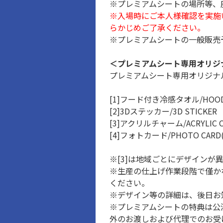
※プレミアムシートの場所等、
※入場時にご本人様確認を実施
らかじめご了承ください。
※プレミアムシートの一般販売
＜プレミアムシート専用オリジ
プレミアムシート専用オリジナル
[1]フード付き冷感タオル/HOO
[2]3Dステッカー/3D STI
[3]アクリルチャーム/ACRYLIC 
[4]フォトカード/PHOTO CAR
※[3]は地域ごとにデザインが
※生産の仕上げ作業段階で僅か
ください。
※デザイン等の詳細は、後日お
※プレミアムシートの特典は公
外のお渡しおよび代理でのお受