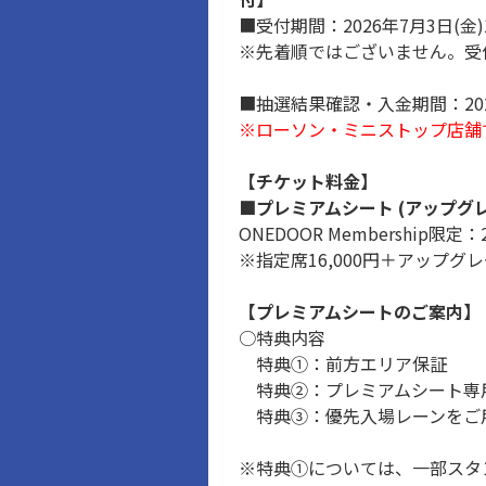
■受付期間：2026年7月3日(金)13
※先着順ではございません。受
■抽選結果確認・入金期間：2026年7
※ローソン・ミニストップ店舗
【チケット料金】
■プレミアムシート (アップグ
ONEDOOR Membership限定：
※指定席16,000円＋アップグレ
【プレミアムシートのご案内】
○特典内容
特典①：前方エリア保証
特典②：プレミアムシート専
特典③：優先入場レーンをご
※特典①については、一部スタ