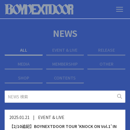
NEWS
ALL
EVENT & LIVE
RELEASE
MEDIA
MEMBERSHIP
OTHER
SHOP
CONTENTS
2025.01.21
|
EVENT & LIVE
【2/10追記】BOYNEXTDOOR TOUR ‘KNOCK ON Vol.1’ IN