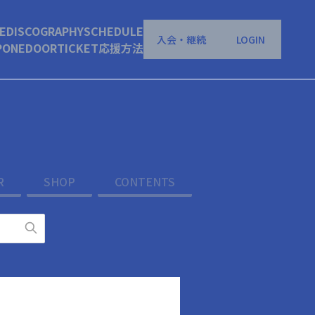
E
DISCOGRAPHY
SCHEDULE
入会・継続
LOGIN
P
ONEDOOR
TICKET
応援方法
R
SHOP
CONTENTS