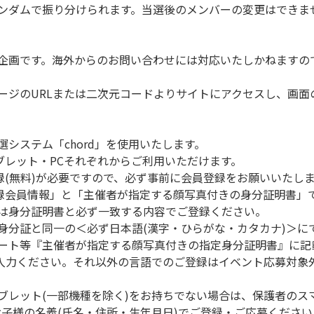
ンダムで振り分けられます。当選後のメンバーの変更はできま
企画です。海外からのお問い合わせには対応いたしかねますの
ージのURLまたは二次元コードよりサイトにアクセスし、画面
システム「chord」を使用いたします。
タブレット・PCそれぞれからご利用いただけます。
登録(無料)が必要ですので、必ず事前に会員登録をお願いいたし
ご登録会員情報」と「主催者が指定する顔写真付きの身分証明書」
内容は身分証明書と必ず一致する内容でご登録ください。
身分証と同一の＜必ず日本語(漢字・ひらがな・カタカナ)＞に
ート等『主催者が指定する顔写真付きの指定身分証明書』に記
ご入力ください。それ以外の言語でのご登録はイベント応募対象
ブレット(一部機種を除く)をお持ちでない場合は、保護者のス
お子様の名義(氏名・住所・生年月日)でご登録・ご応募ください