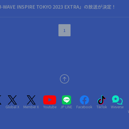
AVE INSPIRE TOKYO 2023 EXTRA」の放送が決定！
1
X
Global X
Member X
Youtube
JP LINE
Facebook
TikTok
Weverse