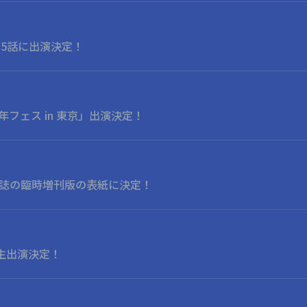
期」5話に出演決定！
周年フェス in 東京」出演決定！
号 2誌の臨時増刊版の表紙に決定！
』に生出演決定！