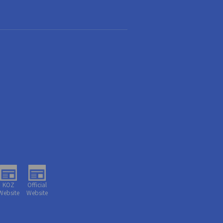
KOZ
Official
Website
Website