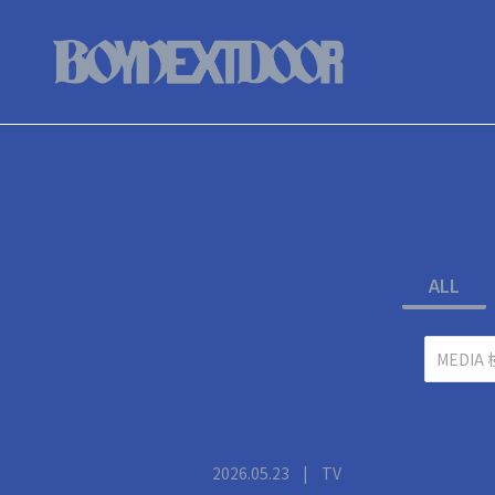
ALL
2026.05.23
|
TV