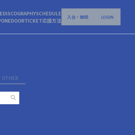
E
DISCOGRAPHY
SCHEDULE
入会・継続
LOGIN
P
ONEDOOR
TICKET
応援方法
OTHER