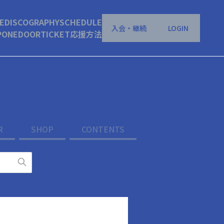
E
DISCOGRAPHY
SCHEDULE
入会・継続
LOGIN
P
ONEDOOR
TICKET
応援方法
R
SHOP
CONTENTS