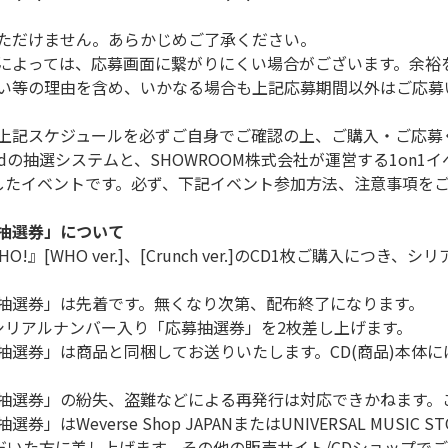
ただけません。あらかじめご了承ください。
によっては、応募画面に繋がりにくい場合がございます。余裕
い等の理由を含め、いかなる場合も上記応募期間以外はご応募
上記スケジュールを必ずご自身でご確認の上、ご購入・ご応募
dの抽選システムと、SHOWROOM株式会社が運営する1on1
を使用したイベントです。必ず、下記イベント参加方法、注意事項
抽選券」について
le『WHO!』[WHO ver.]、[Crunch ver.]のCD1枚ご購入に
抽選券」は先着です。無くなり次第、配布終了になります。
シリアルナンバー入り「応募抽選券」を2枚差し上げます。
抽選券」は商品と同梱してお送りいたします。CD(商品)本体
抽選券」の紛失、盗難などによる再発行は対応できかねます。
everse Shop JAPANまたはUNIVERSAL MUSIC STOR
入いただいた方に差し上げます。その他の販売サイト/CDショップ