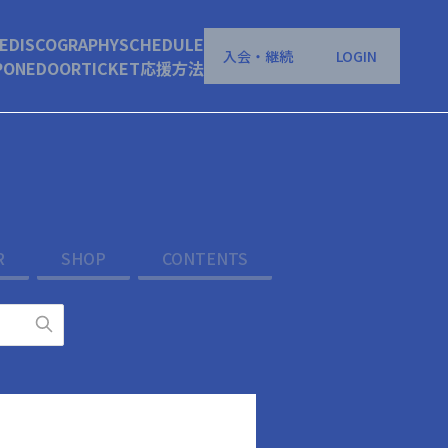
E
DISCOGRAPHY
SCHEDULE
入会・継続
LOGIN
P
ONEDOOR
TICKET
応援方法
R
SHOP
CONTENTS