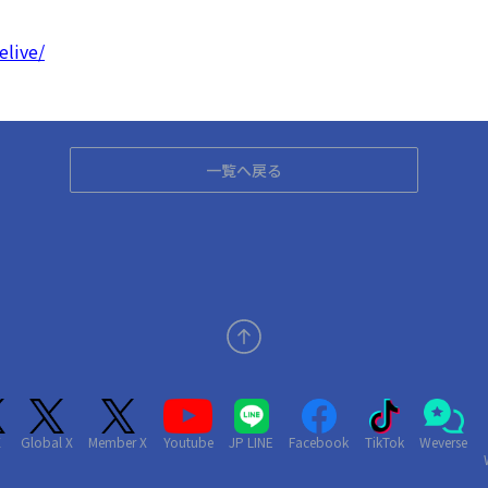
elive/
一覧へ戻る
X
Global X
Member X
Youtube
JP LINE
Facebook
TikTok
Weverse