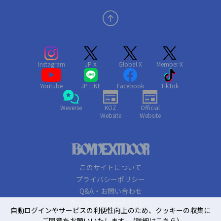
Instagram
JP X
Global X
Member X
Youtube
JP LINE
Facebook
TikTok
Weverse
KOZ
Official
Website
Website
このサイトについて
プライバシーポリシー
Q&A・お問い合わせ
クッキー(Cookie)ポリシー
自動ログインやサービスの利便性向上のため、クッキーの収集に
© KOZ Entertainment. All Rights Reserved.
ご同意をお願いいたします。
(詳細はこちら)