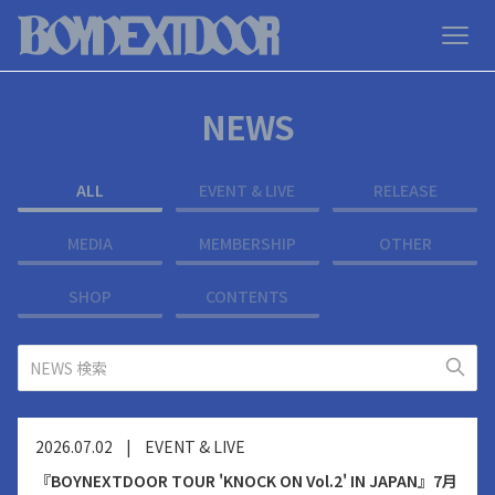
NEWS
ALL
EVENT & LIVE
RELEASE
MEDIA
MEMBERSHIP
OTHER
SHOP
CONTENTS
2026.07.02
|
EVENT & LIVE
『BOYNEXTDOOR TOUR 'KNOCK ON Vol.2' IN JAPAN』7月