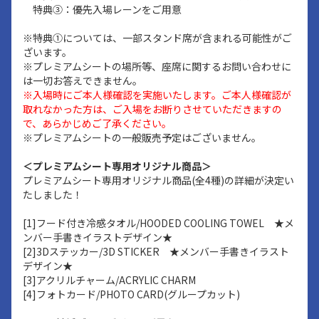
特典③：優先入場レーンをご用意
※特典①については、一部スタンド席が含まれる可能性がご
ざいます。
※プレミアムシートの場所等、座席に関するお問い合わせに
は一切お答えできません。
※入場時にご本人様確認を実施いたします。ご本人様確認が
取れなかった方は、ご入場をお断りさせていただきますの
で、あらかじめご了承ください。
※プレミアムシートの一般販売予定はございません。
＜プレミアムシート専用オリジナル商品＞
プレミアムシート専用オリジナル商品(全4種)の詳細が決定い
たしました！
[1]フード付き冷感タオル/HOODED COOLING TOWEL ★メ
ンバー手書きイラストデザイン★
[2]3Dステッカー/3D STICKER ★メンバー手書きイラスト
デザイン★
[3]アクリルチャーム/ACRYLIC CHARM
[4]フォトカード/PHOTO CARD(グループカット)