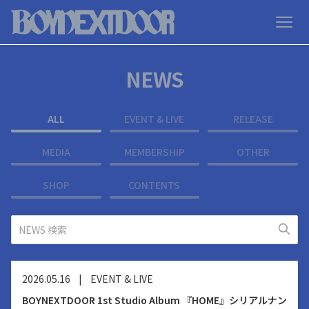
NEWS
ALL
EVENT & LIVE
RELEASE
MEDIA
MEMBERSHIP
OTHER
SHOP
CONTENTS
2026.05.16
|
EVENT & LIVE
BOYNEXTDOOR 1st Studio Album 『HOME』シリアルナン