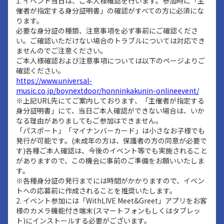
1. イベント当日は、ご本人様確認を行います。参加時に「主
催者が指定する身分証明書」の確認がすべての方に必須にな
ります。
必要な身分証の種類、注意事項を必ず事前にご確認くださ
い。ご確認いただけない場合のトラブルについては対応でき
ませんのでご注意ください。
ご本人様確認および注意事項については以下のページよりご
確認ください。
https://www.universal-
music.co.jp/boynextdoor/honninkakunin-onlineevent/
※上記URL先にてご案内しております、「主催者が指定する
身分証明書」にて、当日ご本人確認ができない場合は、いか
なる理由がありましてもご参加はできません。
「パスポート」「マイナンバーカード」は小さなお子様でも
発行が可能です。(未成年の方は、保護者の方の同意が必要で
す)各種ご本人確認は、今後のイベント等でも実施されること
がありますので、この機会に事前のご準備をお願いいたしま
す。
※各種身分証の発行までには時間がかかりますので、イベン
トへの応募前に作成されることを推奨いたします。
2. イベント参加には「WithLIVE Meet&Greet」アプリをお客
様のカメラ機能付き端末(スマートフォンもしくはタブレッ
ト)にインストールする必要がございます。