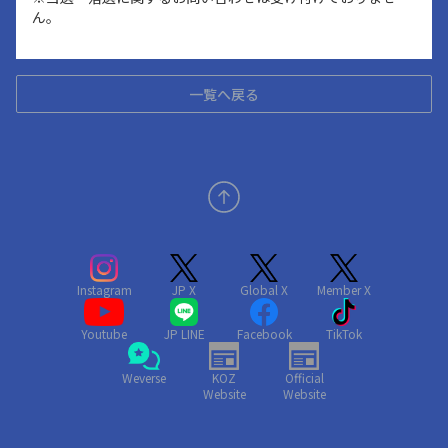
ん。
一覧へ戻る
Instagram
JP X
Global X
Member X
Youtube
JP LINE
Facebook
TikTok
Weverse
KOZ
Official
Website
Website