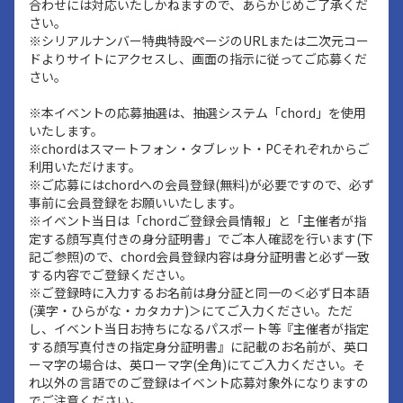
合わせには対応いたしかねますので、あらかじめご了承くだ
さい。
※シリアルナンバー特典特設ページのURLまたは二次元コー
ドよりサイトにアクセスし、画面の指示に従ってご応募くだ
さい。
※本イベントの応募抽選は、抽選システム「chord」を使用
いたします。
※chordはスマートフォン・タブレット・PCそれぞれからご
利用いただけます。
※ご応募にはchordへの会員登録(無料)が必要ですので、必ず
事前に会員登録をお願いいたします。
※イベント当日は「chordご登録会員情報」と「主催者が指
定する顔写真付きの身分証明書」でご本人確認を行います(下
記ご参照)ので、chord会員登録内容は身分証明書と必ず一致
する内容でご登録ください。
※ご登録時に入力するお名前は身分証と同一の＜必ず日本語
(漢字・ひらがな・カタカナ)＞にてご入力ください。ただ
し、イベント当日お持ちになるパスポート等『主催者が指定
する顔写真付きの指定身分証明書』に記載のお名前が、英ロ
ーマ字の場合は、英ローマ字(全角)にてご入力ください。そ
れ以外の言語でのご登録はイベント応募対象外になりますの
でご注意ください。