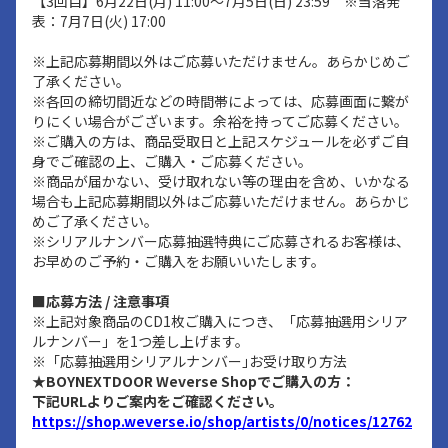
【3回目】6月22日(月) 11:00～7月5日(日) 23:59 ※当落発
表：7月7日(火) 17:00
※上記応募期間以外はご応募いただけません。あらかじめご
了承ください。
※各回の締切間近などの時間帯によっては、応募画面に繋が
りにくい場合がございます。余裕を持ってご応募ください。
※ご購入の方は、商品受取日と上記スケジュールを必ずご自
身でご確認の上、ご購入・ご応募ください。
※商品が届かない、受け取れない等の理由を含め、いかなる
場合も上記応募期間以外はご応募いただけません。あらかじ
めご了承ください。
※シリアルナンバー応募抽選特典にご応募されるお客様は、
お早めのご予約・ご購入をお願いいたします。
■応募方法 / 注意事項
※上記対象商品のCD1枚ご購入につき、「応募抽選用シリア
ルナンバー」を1つ差し上げます。
※「応募抽選用シリアルナンバー｣お受け取り方法
★BOYNEXTDOOR Weverse Shopでご購入の方：
下記URLよりご案内をご確認ください。
https://shop.weverse.io/shop/artists/0/notices/12762