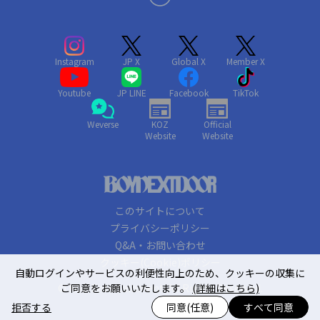
Instagram
JP X
Global X
Member X
Youtube
JP LINE
Facebook
TikTok
Weverse
KOZ
Official
Website
Website
このサイトについて
プライバシーポリシー
Q&A・お問い合わせ
クッキー(Cookie)ポリシー
自動ログインやサービスの利便性向上のため、クッキーの収集に
© KOZ Entertainment. All Rights Reserved.
ご同意をお願いいたします。
(詳細はこちら)
拒否する
同意(任意)
すべて同意