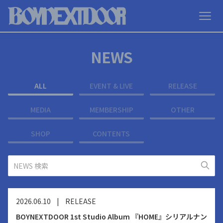
NEWS
ALL
EVENT & LIVE
RELEASE
MEDIA
MEMBERSHIP
OTHER
SHOP
CONTENTS
2026.06.10
|
RELEASE
BOYNEXTDOOR 1st Studio Album 『HOME』シリアルナン