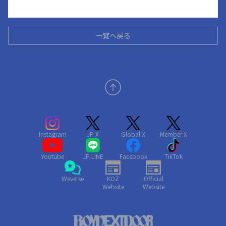
一覧へ戻る
Instagram
JP X
Global X
Member X
Youtube
JP LINE
Facebook
TikTok
Weverse
KOZ
Official
Website
Website