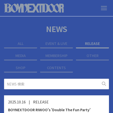
NEWS
ALL
EVENT & LIVE
RELEASE
MEDIA
MEMBERSHIP
OTHER
SHOP
CONTENTS
2025.10.16
|
RELEASE
BOYNEXTDOOR RIWOO's 'Double The Fun Party'