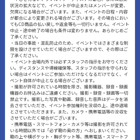
状況の拡大などで、イベントが中止またはメンバーが変更、
欠席になる場合がございます。また、イベントの日程・内容
が都合により変更される場合がございます。その場合におい
てもCD商品の払い戻しや返金等も一切行いません。イベント
中止・途中終了の場合も条件は変わりません。あらかじめご
了承ください。
・当日の事故・混乱防止のため、イベントではさまざまな制
限を設けさせていただく場合がございますので、その際はご
了承ください。
・イベント会場内外では必ずスタッフの指示をお守りくださ
い。ディスタンスや導線確保等、スタッフの指示を守られな
い場合はイベントにご参加いただけなくなるだけでなく、イ
ベント自体が中止となる場合がございます。
・撮影が許可されている時間を除き、撮影機器、録音・録画
機器のお持込みはご遠慮ください。撮影・録音・録画等一切
禁止です。撮影した写真や動画、録音した音声はデータを消
去させていただき、イベント参加権利を没収の上、途中退場
とさせていただきます。また、カメラ・携帯電話等の没収を
させていただく場合がございます。
・携帯電話・スマートフォン・カメラ等は撮影を許可されて
いる時間以外では「必ず鞄の奥の方」へおしまいください。
鞄の上や横ポケット・胸ポケット等、携帯電話・スマートフ