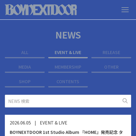
NEWS
ALL
EVENT & LIVE
RELEASE
MEDIA
MEMBERSHIP
OTHER
SHOP
CONTENTS
2026.06.05
|
EVENT & LIVE
BOYNEXTDOOR 1st Studio Album 『HOME』発売記念 タ