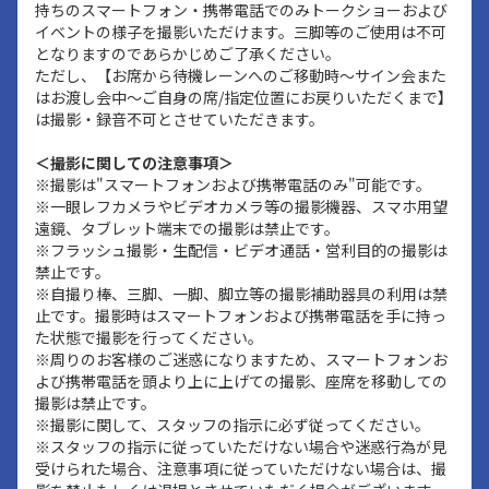
持ちのスマートフォン・携帯電話でのみトークショーおよび
イベントの様子を撮影いただけます。三脚等のご使用は不可
となりますのであらかじめご了承ください。
ただし、【お席から待機レーンへのご移動時～サイン会また
はお渡し会中～ご自身の席/指定位置にお戻りいただくまで】
は撮影・録音不可とさせていただきます。
＜撮影に関しての注意事項＞
※撮影は"スマートフォンおよび携帯電話のみ"可能です。
※一眼レフカメラやビデオカメラ等の撮影機器、スマホ用望
遠鏡、タブレット端末での撮影は禁止です。
※フラッシュ撮影・生配信・ビデオ通話・営利目的の撮影は
禁止です。
※自撮り棒、三脚、一脚、脚立等の撮影補助器具の利用は禁
止です。撮影時はスマートフォンおよび携帯電話を手に持っ
た状態で撮影を行ってください。
※周りのお客様のご迷惑になりますため、スマートフォンお
よび携帯電話を頭より上に上げての撮影、座席を移動しての
撮影は禁止です。
※撮影に関して、スタッフの指示に必ず従ってください。
※スタッフの指示に従っていただけない場合や迷惑行為が見
受けられた場合、注意事項に従っていただけない場合は、撮