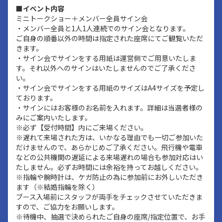
■イベント内容
ミニトークショー＋メンバー全員サイン会
・メンバー全員と1人1人連続でのサイン会となります。
ご自身の順番以外の時間は指定された座席にてご観覧いただ
きます。
・サイン会でサインをする用紙は運営側でご用意いたしま
す。それ以外へのサインはいたしませんのでご了承くださ
い。
・サイン会でサインをする用紙のサイズはA4サイズを予定し
ております。
・サインにはお客様のお名前を入れます。詳細は当選者様の
みにご案内いたします。
※必ず【受付時間】内にご来場ください。
※遅れて来場された方は、いかなる理由でも一切ご参加いた
だけませんので、あらかじめご了承ください。飛行機や電車
などの公共機関の遅延による来場遅れの場合も参加対応はい
たしません。必ずお時間には余裕を持ってお越しください。
※指輪や腕時計は、ケガ防止の為に参加前にお外しいただき
ます（※結婚指輪を除く）
ブース入場前にスタッフが両手をチェックさせていただきま
すので、ご協力をお願いします。
※待機中、抽選で決められたご自身の座席/指定位置で、お手