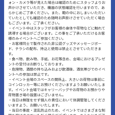
ォン・カメラ等が見えた場合は確認のためにスタッフよりお
声かけさせていただき、機器の状態確認を行いますので、あ
らかじめご了承ください。また、鞄の中におしまいいただい
ていたとしても確認のため随時お声掛けさせていただく場合
もございます。ご了承ください。
・イベント中はスタッフがお客様の身体や荷物などに触れて
誘導する場合がございます。この事をご了承いただけるお客
様のみイベントへご参加ください。
・お客様同士で製作された非公認グッズやメッセージボー
ド、チラシの配布、持込と使用は禁止とさせていただきま
す。
・食べ物、飲み物、手紙、お花等含め、会場におけるプレゼ
ントの受付はお断りしております。
・危険物、酒類の持ち込みおよび飲酒後、酒気帯びでのイベ
ントへの参加は禁止です。
・イベント会場のスペースの関係上、大きいお荷物は事前に
コインロッカー等にお預けくださいますようお願いいたしま
す。イベント会場ではキャリーバッグやお荷物のお預かりや
荷物置き場の設置はございません。
・当日は無理をせず個人の責任において体調管理してくださ
いますよう、お願いいたします。
・当日の事故・混乱防止のため、イベントではさまざまな制