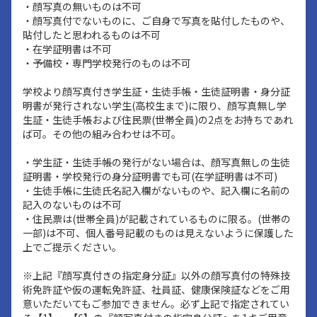
・顔写真の無いものは不可
・顔写真付でないものに、ご自身で写真を貼付したものや、
貼付したと思われるものは不可
・在学証明書は不可
・予備校・専門学校発行のものは不可
学校より顔写真付き学生証・生徒手帳・生徒証明書・身分証
明書が発行されない学生(高校生まで)に限り、顔写真無し学
生証・生徒手帳および住民票(世帯全員)の2点をお持ちであれ
ば可。その他の組み合わせは不可。
・学生証・生徒手帳の発行がない場合は、顔写真無しの生徒
証明書・学校発行の身分証明書でも可(在学証明書は不可)
・生徒手帳に生徒氏名記入欄がないものや、記入欄に名前の
記入のないものは不可
・住民票は(世帯全員)が記載されているものに限る。(世帯の
一部)は不可、個人番号記載のものは見えないように保護した
上でご提示ください。
※上記『顔写真付きの指定身分証』以外の顔写真付の特殊技
術免許証や仮の運転免許証、社員証、健康保険証などをご用
意いただいてもご参加できません。必ず上記で指定されてい