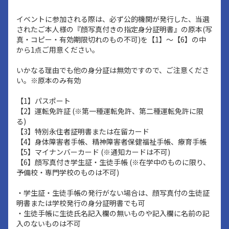
イベントに参加される際は、必ず公的機関が発行した、当選
されたご本人様の『顔写真付きの指定身分証明書』の原本(写
真・コピー・有効期限切れのもの不可)を【1】～【6】の中
から1点ご用意ください。
いかなる理由でも他の身分証は無効ですので、ご注意くださ
い。※原本のみ有効
【1】パスポート
【2】運転免許証 (※第一種運転免許、第二種運転免許に限
る)
【3】特別永住者証明書または在留カード
【4】身体障害者手帳、精神障害者保健福祉手帳、療育手帳
【5】マイナンバーカード (※通知カードは不可)
【6】顔写真付き学生証・生徒手帳 (※在学中のものに限り、
予備校・専門学校のものは不可)
・学生証・生徒手帳の発行がない場合は、顔写真付の生徒証
明書または学校発行の身分証明書でも可
・生徒手帳に生徒氏名記入欄の無いものや記入欄に名前の記
入のないものは不可