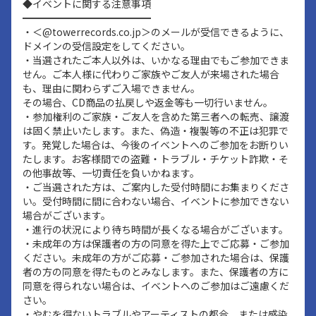
◆イベントに関する注意事項
━━━━━━━━━━━━━
・＜@towerrecords.co.jp＞のメールが受信できるように、
ドメインの受信設定をしてください。
・当選されたご本人以外は、いかなる理由でもご参加できま
せん。ご本人様に代わりご家族やご友人が来場された場合
も、理由に関わらずご入場できません。
その場合、CD商品の払戻しや返金等も一切行いません。
・参加権利のご家族・ご友人を含めた第三者への転売、譲渡
は固く禁止いたします。また、偽造・複製等の不正は犯罪で
す。発覚した場合は、今後のイベントへのご参加をお断りい
たします。お客様間での盗難・トラブル・チケット詐欺・そ
の他事故等、一切責任を負いかねます。
・ご当選された方は、ご案内した受付時間にお集まりくださ
い。受付時間に間に合わない場合、イベントに参加できない
場合がございます。
・進行の状況により待ち時間が長くなる場合がございます。
・未成年の方は保護者の方の同意を得た上でご応募・ご参加
ください。未成年の方がご応募・ご参加された場合は、保護
者の方の同意を得たものとみなします。また、保護者の方に
同意を得られない場合は、イベントへのご参加はご遠慮くだ
さい。
・やむを得ないトラブルやアーティストの都合、または感染