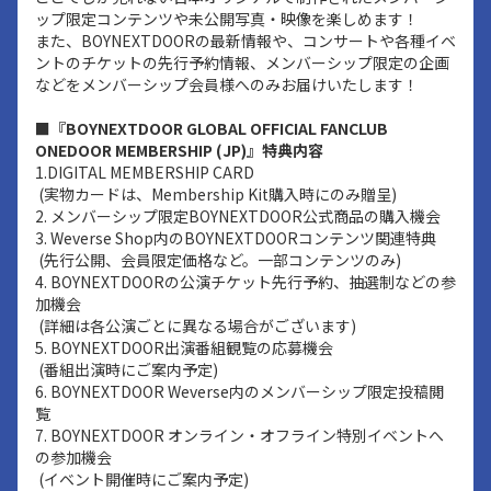
ップ限定コンテンツや未公開写真・映像を楽しめます！
また、BOYNEXTDOORの最新情報や、コンサートや各種イベ
ントのチケットの先行予約情報、メンバーシップ限定の企画
などをメンバーシップ会員様へのみお届けいたします！
■『BOYNEXTDOOR GLOBAL OFFICIAL FANCLUB
ONEDOOR MEMBERSHIP (JP)』特典内容
1.DIGITAL MEMBERSHIP CARD
(実物カードは、Membership Kit購入時にのみ贈呈)
2. メンバーシップ限定BOYNEXTDOOR公式商品の購入機会
3. Weverse Shop内のBOYNEXTDOORコンテンツ関連特典
(先行公開、会員限定価格など。一部コンテンツのみ)
4. BOYNEXTDOORの公演チケット先行予約、抽選制などの参
加機会
(詳細は各公演ごとに異なる場合がございます)
5. BOYNEXTDOOR出演番組観覧の応募機会
(番組出演時にご案内予定)
6. BOYNEXTDOOR Weverse内のメンバーシップ限定投稿閲
覧
7. BOYNEXTDOOR オンライン・オフライン特別イベントへ
の参加機会
(イベント開催時にご案内予定)