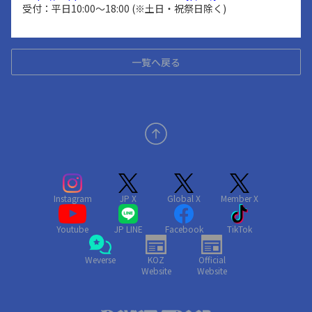
受付：平日10:00〜18:00 (※土日・祝祭日除く)
一覧へ戻る
Instagram
JP X
Global X
Member X
Youtube
JP LINE
Facebook
TikTok
Weverse
KOZ
Official
Website
Website