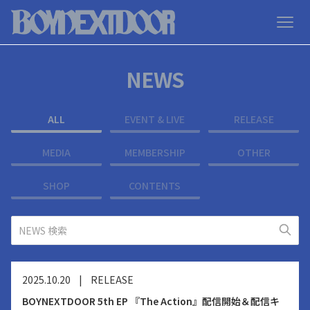
NEWS
ALL
EVENT & LIVE
RELEASE
MEDIA
MEMBERSHIP
OTHER
SHOP
CONTENTS
2025.10.20
|
RELEASE
BOYNEXTDOOR 5th EP 『The Action』配信開始＆配信キ