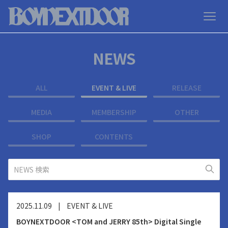
NEWS
ALL
EVENT & LIVE
RELEASE
MEDIA
MEMBERSHIP
OTHER
SHOP
CONTENTS
2025.11.09
|
EVENT & LIVE
BOYNEXTDOOR <TOM and JERRY 85th> Digital Single