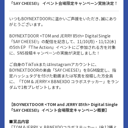
「SAY CHEESE!」 イベント会場限定キャンペーン実施決定！
いつもBOYNEXTDOORに温かいご声援をいただき､誠にあり
がとうございます｡
BOYNEXTDOOR <TOM and JERRY 85th> Digital Single
「SAY CHEESE!」の配信を記念して、11/10(月)・11/12(水)
の5th EP 『The Action』イベントにご参加される方を対象
に、SNS投稿キャンペーンの実施が決定しました！
ご自身のTikTokまたはInstagramアカウントに、
BOYNEXTDOORの楽曲「SAY CHEESE!」をBGM設定し、指
定ハッシュタグを付けた動画または写真を投稿した方全員
に、「TOM & JERRY×BBNEXDO コラボステッカー」をラン
ダムで1枚プレゼントします。
【BOYNEXTDOOR <TOM and JERRY 85th> Digital Single
「SAY CHEESE!」イベント会場限定キャンペーン概要】
■賞品内容
「TOM &JERRY × BBNEXDOコラボステッカー」(全12種よ