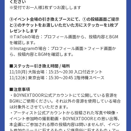
ください
※受付でお一人様1枚ずつお渡しします
③イベント会場の引き換えブースにて、①の投稿画面ご提示
と②のチケットをお渡しいただいた方にステッカーを1枚プ
レゼントします
※TikTokの場合：プロフィール画面から、投稿内容とBGM
を確認します。
※Instagramの場合：プロフィール画面 > フィード画面か
ら、投稿内容とBGMを確認します。
■ステッカー引き換え時間 / 場所
11/10(月) 大阪会場：15:15～20:30 入口付近テント
11/12(水) 東京会場：15:30～20:45 1階待機スペース
■注意事項
・BOYNEXTDOOR公式アカウントにて公開している音源を
BGMにご使用ください。それ以外の音源を使用している場合
は対象外とさせていただきます。
・アーティスト公式アカウントから投稿された写真や映像・
イベント参加時の撮影動画・BOYNEXTDOORとの思い出等、
本企画にご参加される際の投稿内容は問いませんが、イベン
ト参加のルールに反するもの・公序良俗に反するもの・アー