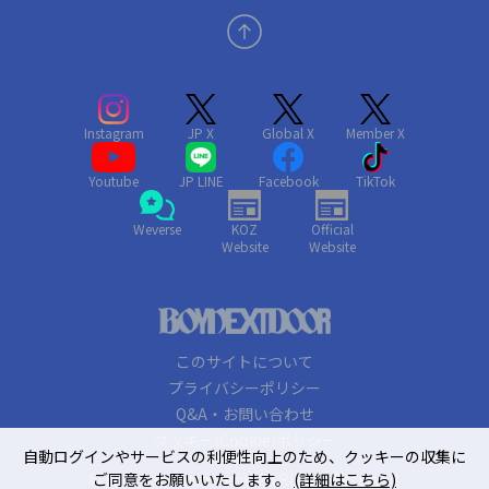
Instagram
JP X
Global X
Member X
Youtube
JP LINE
Facebook
TikTok
Weverse
KOZ
Official
Website
Website
このサイトについて
プライバシーポリシー
Q&A・お問い合わせ
クッキー(Cookie)ポリシー
自動ログインやサービスの利便性向上のため、クッキーの収集に
© KOZ Entertainment. All Rights Reserved.
ご同意をお願いいたします。
(詳細はこちら)