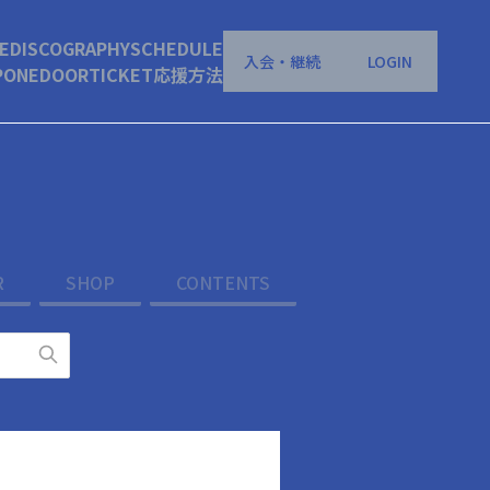
E
DISCOGRAPHY
SCHEDULE
入会・継続
LOGIN
P
ONEDOOR
TICKET
応援方法
R
SHOP
CONTENTS