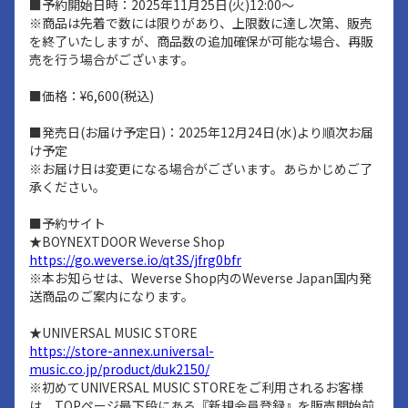
■予約開始日時：2025年11月25日(火)12:00～
※商品は先着で数には限りがあり、上限数に達し次第、販売
を終了いたしますが、商品数の追加確保が可能な場合、再販
売を行う場合がございます。
■価格：¥6,600(税込)
■発売日(お届け予定日)：2025年12月24日(水)より順次お届
け予定
※お届け日は変更になる場合がございます。あらかじめご了
承ください。
■予約サイト
★BOYNEXTDOOR Weverse Shop
https://go.weverse.io/qt3S/jfrg0bfr
※本お知らせは、Weverse Shop内のWeverse Japan国内発
送商品のご案内になります。
★UNIVERSAL MUSIC STORE
https://store-annex.universal-
music.co.jp/product/duk2150/
※初めてUNIVERSAL MUSIC STOREをご利用されるお客様
は、TOPページ最下段にある『新規会員登録』を販売開始前