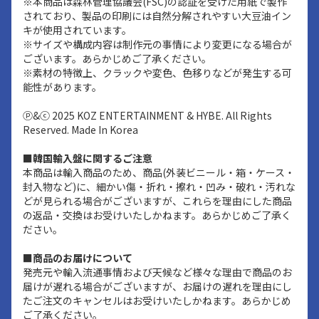
※本商品は森林管理協議会(FSC)の認証を受けた用紙で製作
されており、製品の印刷には自然分解されやすい大豆油イン
キが使用されています。
※サイズや構成内容は制作元の事情により変更になる場合が
ございます。あらかじめご了承ください。
※素材の特徴上、クラックや変色、色移りなどが発生する可
能性があります。
ⓟ&ⓒ 2025 KOZ ENTERTAINMENT & HYBE. All Rights
Reserved. Made In Korea
■韓国輸入盤に関するご注意
本商品は輸入商品のため、商品(外装ビニール・箱・ケース・
封入物など)に、細かい傷・折れ・擦れ・凹み・破れ・汚れな
どが見られる場合がございますが、これらを理由にした商品
の返品・交換はお受けいたしかねます。あらかじめご了承く
ださい。
■商品のお届けについて
発売元や輸入流通事情および天候など様々な理由で商品のお
届けが遅れる場合がございますが、お届けの遅れを理由にし
たご注文のキャンセルはお受けいたしかねます。あらかじめ
ご了承ください。