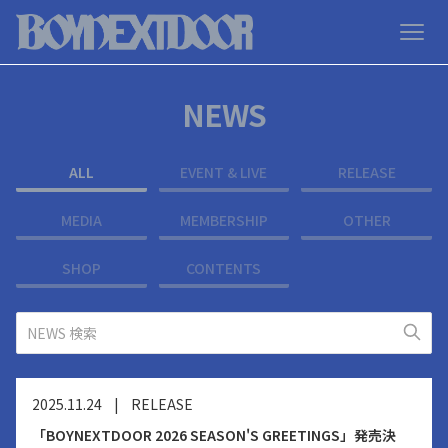
NEWS
ALL
EVENT & LIVE
RELEASE
MEDIA
MEMBERSHIP
OTHER
SHOP
CONTENTS
2025.11.24
|
RELEASE
「BOYNEXTDOOR 2026 SEASON'S GREETINGS」発売決