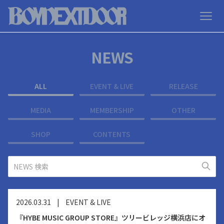
NEWS
ALL
EVENT & LIVE
RELEASE
MEDIA
MEMBERSHIP
OTHER
SHOP
CONTENTS
2026.03.31
|
EVENT & LIVE
『HYBE MUSIC GROUP STORE』ツリービレッジ横浜店にオ