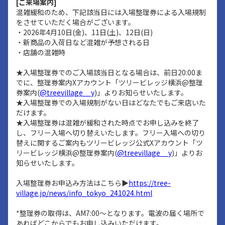
[ご来場案内]
混雑緩和のため、下記該当日には入場整理券による入場規制
をさせていただく場合がございます。
・2026年4月10日(金)、11日(土)、12日(日)
・新商品の入荷日など混雑が予想される日
・店舗の混雑時
★入場整理券でのご入場該当日となる場合は、前日20:00ま
でに、整理券案内Xアカウント「ツリービレッジ横浜@整理
券案内(
@treevillage__y
)」よりお知らせいたします。
★入場整理券での入場規制がない日はどなたでもご来店いた
だけます。
★入場整理券は混雑が緩和された時点でお申し込みを終了
し、フリー入場へ切り替えいたします。フリー入場への切り
替えに関するご案内もツリービレッジ公式Xアカウント「ツ
リービレッジ横浜@整理券案内(
@treevillage__y
)」よりお
知らせいたします。
入場整理券お申込み方法はこちら▶
https://tree-
village.jp/news/info_tokyo_241024.html
*整理券の取得は、AM7:00～となります。電波の届く場所で
あればどこからでもお申し込みいただけます。