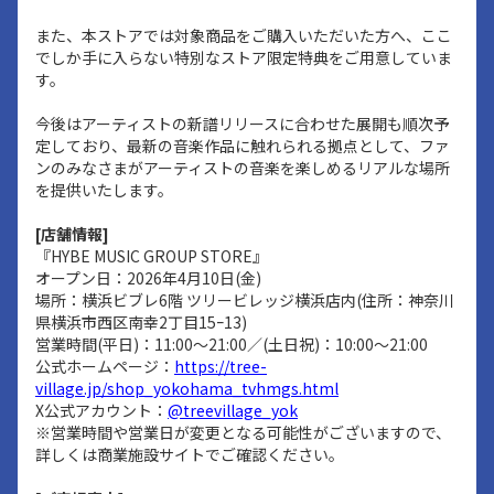
また、本ストアでは対象商品をご購入いただいた方へ、ここ
でしか手に入らない特別なストア限定特典をご用意していま
す。
今後はアーティストの新譜リリースに合わせた展開も順次予
定しており、最新の音楽作品に触れられる拠点として、ファ
ンのみなさまがアーティストの音楽を楽しめるリアルな場所
を提供いたします。
[店舗情報]
『HYBE MUSIC GROUP STORE』
オープン日：2026年4月10日(金)
場所：横浜ビブレ6階 ツリービレッジ横浜店内(住所：神奈川
県横浜市西区南幸2丁目15ｰ13)
営業時間(平日)：11:00～21:00／(土日祝)：10:00～21:00
公式ホームページ：
https://tree-
village.jp/shop_yokohama_tvhmgs.html
X公式アカウント：
@treevillage_yok
※営業時間や営業日が変更となる可能性がございますので、
詳しくは商業施設サイトでご確認ください。