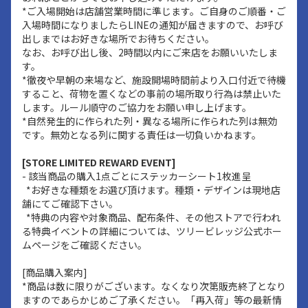
*ご入場開始は店舗営業時間に準じます。ご自身のご順番・ご
入場時間になりましたらLINEの通知が届きますので、お呼び
出しまではお好きな場所でお待ちください。
なお、お呼び出し後、2時間以内にご来店をお願いいたしま
す。
*徹夜や早朝の来場など、施設開場時間前より入口付近で待機
すること、荷物を置くなどの事前の場所取り行為は禁止いた
します。ルール順守のご協力をお願い申し上げます。
*自然発生的に作られた列・異なる場所に作られた列は無効
です。無効となる列に関する責任は一切負いかねます。
[STORE LIMITED REWARD EVENT]
- 該当商品の購入1点ごとにステッカーシート1枚進呈
*お好きな種類をお選び頂けます。種類・デザインは現地店
舗にてご確認下さい。
*特典の内容や対象商品、配布条件、その他ストアで行われ
る特典イベントの詳細については、ツリービレッジ公式ホー
ムページをご確認ください。
[商品購入案内]
*商品は数に限りがございます。なくなり次第販売終了となり
ますのであらかじめご了承ください。「再入荷」等の最新情