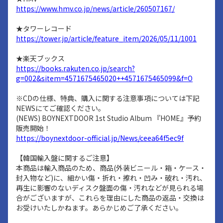
https://www.hmv.co.jp/news/article/260507167/
★タワーレコード
https://tower.jp/article/feature_item/2026/05/11/1001
★楽天ブックス
https://books.rakuten.co.jp/search?
g=002&sitem=4571675465020++4571675465099&f=O
※CDの仕様、特典、購入に関する注意事項については下記
NEWSにてご確認ください。
(NEWS) BOYNEXTDOOR 1st Studio Album 『HOME』予約
販売開始！
https://boynextdoor-official.jp/News/ceea64f5ec9f
【韓国輸入盤に関するご注意】
本商品は輸入商品のため、商品(外装ビニール・箱・ケース・
封入物など)に、細かい傷・折れ・擦れ・凹み・破れ・汚れ、
再生に影響のないディスク盤面の傷・汚れなどが見られる場
合がございますが、これらを理由にした商品の返品・交換は
お受けいたしかねます。あらかじめご了承ください。