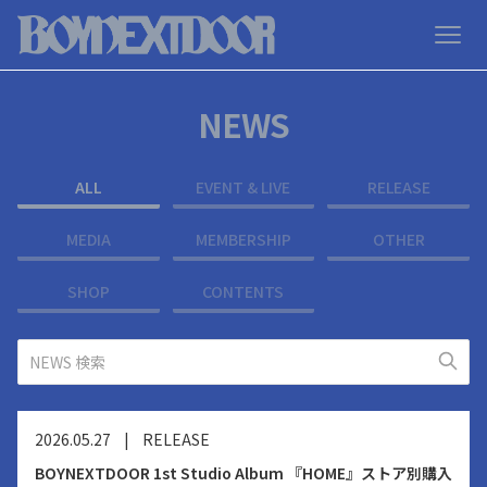
NEWS
ALL
EVENT & LIVE
RELEASE
MEDIA
MEMBERSHIP
OTHER
SHOP
CONTENTS
2026.05.27
|
RELEASE
BOYNEXTDOOR 1st Studio Album 『HOME』ストア別購入