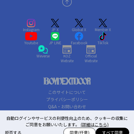
Instagram
JP X
Global X
Member X
Youtube
JP LINE
Facebook
TikTok
Weverse
KOZ
Official
Website
Website
このサイトについて
プライバシーポリシー
Q&A・お問い合わせ
クッキー(Cookie)ポリシー
自動ログインやサービスの利便性向上のため、クッキーの収集に
© KOZ Entertainment. All Rights Reserved.
ご同意をお願いいたします。
(詳細はこちら)
拒否する
同意(任意)
すべて同意