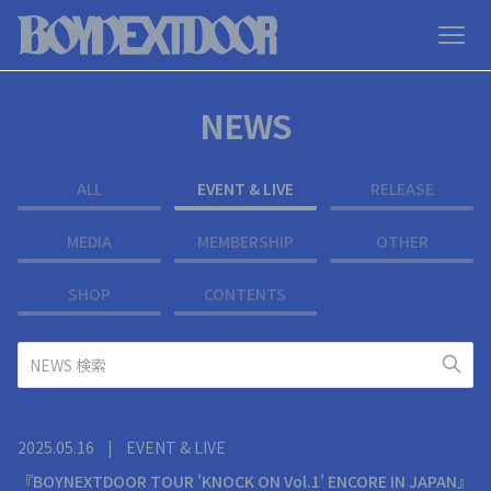
NEWS
ALL
EVENT & LIVE
RELEASE
MEDIA
MEMBERSHIP
OTHER
SHOP
CONTENTS
2025.05.16
|
EVENT & LIVE
『BOYNEXTDOOR TOUR 'KNOCK ON Vol.1' ENCORE IN JAPAN』