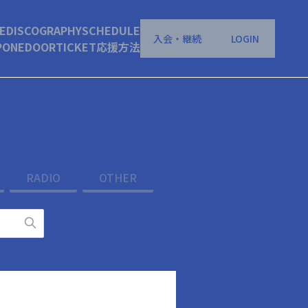
E
DISCOGRAPHY
SCHEDULE
入会・継続
LOGIN
P
ONEDOOR
TICKET
応援方法
RADIO
OTHER