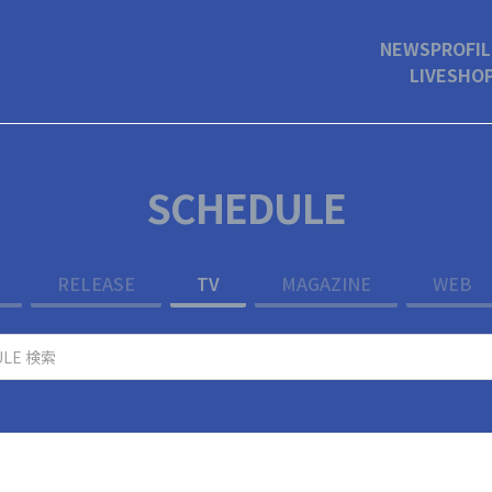
NEWS
PROFIL
LIVE
SHO
SCHEDULE
RELEASE
TV
MAGAZINE
WEB