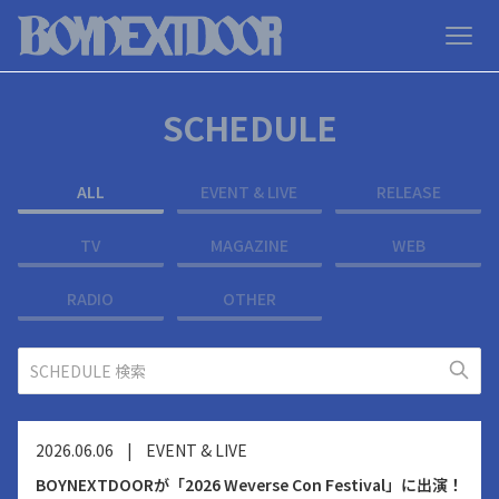
SCHEDULE
ALL
EVENT & LIVE
RELEASE
TV
MAGAZINE
WEB
RADIO
OTHER
2026.06.06
|
EVENT & LIVE
BOYNEXTDOORが「2026 Weverse Con Festival」に出演！