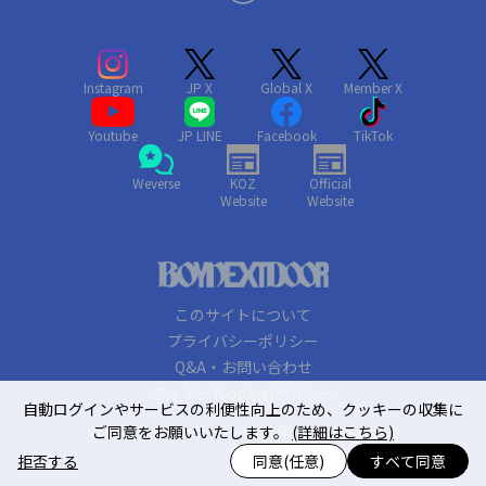
Instagram
JP X
Global X
Member X
Youtube
JP LINE
Facebook
TikTok
Weverse
KOZ
Official
Website
Website
このサイトについて
プライバシーポリシー
Q&A・お問い合わせ
クッキー(Cookie)ポリシー
自動ログインやサービスの利便性向上のため、クッキーの収集に
ご同意をお願いいたします。
(詳細はこちら)
© KOZ Entertainment. All Rights Reserved.
拒否する
同意(任意)
すべて同意