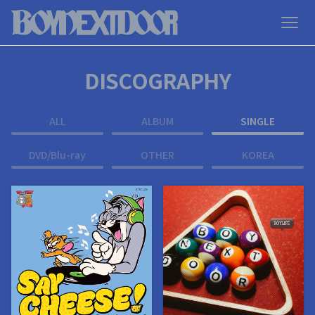
DISCOGRAPHY
ALL
ALBUM
SINGLE
DVD/Blu-ray
OTHER
KOREA