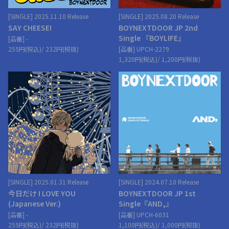
[SINGLE] 2025.11.10 Release
[SINGLE] 2025.08.20 Release
SAY CHEESE!
BOYNEXTDOOR JP 2nd
Single 『BOYLIFE』
[品番] -
255円(税込)/ 232円(税抜)
[品番] UPCH-2279
1,320円(税込)/ 1,200円(税抜)
[SINGLE] 2025.01.31 Release
[SINGLE] 2024.07.10 Release
今日だけ I LOVE YOU
BOYNEXTDOOR JP 1st
(Japanese Ver.)
Single『AND,』
[品番] -
[品番] UPCH-6031
255円(税込)/ 232円(税抜)
1,100円(税込)/ 1,000円(税抜)