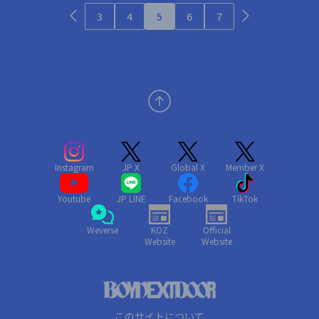
3
4
5
6
7
Instagram
JP X
Global X
Member X
Youtube
JP LINE
Facebook
TikTok
Weverse
KOZ
Official
Website
Website
このサイトについて